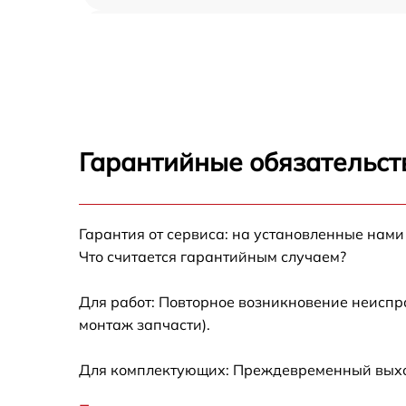
Прошивка (Обновление ПО) Pard TA32-
35LRF
Замена дисплея (экрана) Pard TA32-35LRF
Замена корпуса Pard TA32-35LRF
Гарантийные обязательст
Замена аккумулятора Pard TA32-35LRF
Гарантия от сервиса: на установленные нами
Замена процессора Pard TA32-35LRF
Что считается гарантийным случаем?
Замена USB порта Pard TA32-35LRF
Для работ: Повторное возникновение неиспр
монтаж запчасти).
Замена ключей управления Pard TA32-35L
Для комплектующих: Преждевременный выход 
Замена микросхемы усилителя Pard TA32-
35LRF