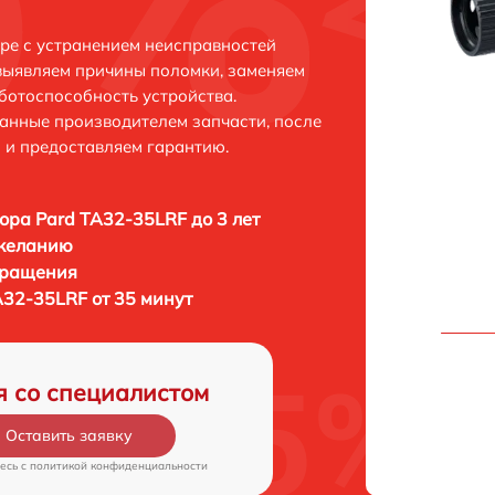
ре с устранением неисправностей
выявляем причины поломки, заменяем
ботоспособность устройства.
анные производителем запчасти, после
 и предоставляем гарантию.
ора Pard TA32-35LRF до 3 лет
 желанию
бращения
A32-35LRF от 35 минут
я со специалистом
Оставить заявку
есь c
политикой конфиденциальности