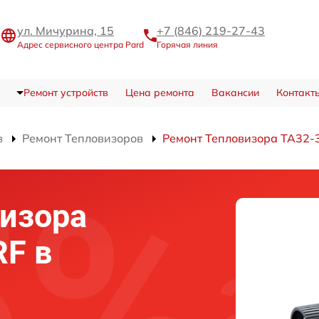
ул. Мичурина, 15
+7 (846) 219-27-43
Адрес сервисного центра Pard
Горячая линия
Ремонт устройств
Цена ремонта
Вакансии
Контакт
в
Ремонт Тепловизоров
Ремонт Тепловизора TA32-
изора
RF в