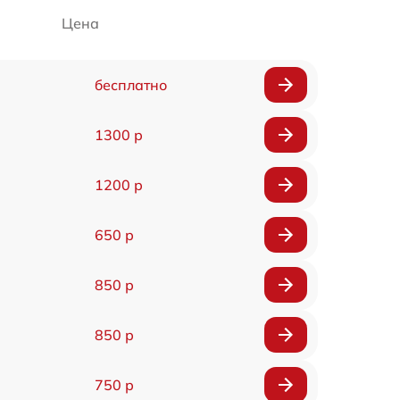
Цена
бесплатно
1300 р
1200 р
650 р
850 р
850 р
750 р