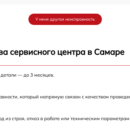
от 60 мин
У меня другая неисправность
от 60 мин
от 60 мин
ва сервисного центра в Самаре
от 60 мин
 детали — до 3 месяцев.
от 60 мин
от 60 мин
авности, который напрямую связан с качеством провед
RF
от 60 мин
из строя, отказ в работе или техническим параметрам
от 60 мин