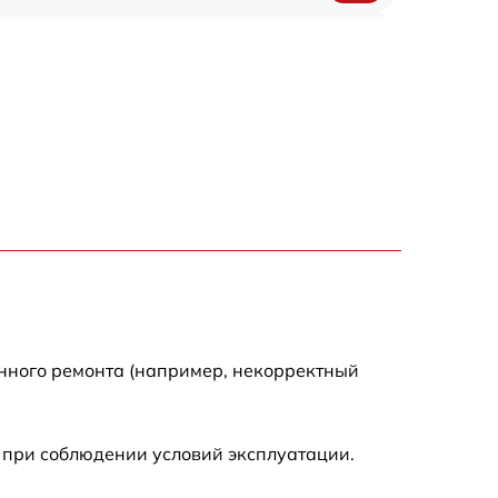
450 р
750 р
1500 р
700 р
850 р
650 р
енного ремонта (например, некорректный
590 р
 при соблюдении условий эксплуатации.
600 р