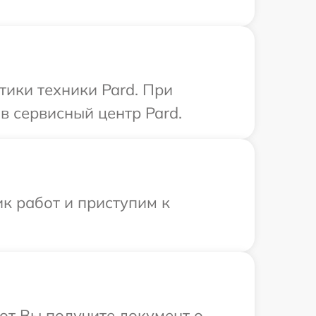
ики техники Pard. При
в сервисный центр Pard.
к работ и приступим к
от Вы получите документ о