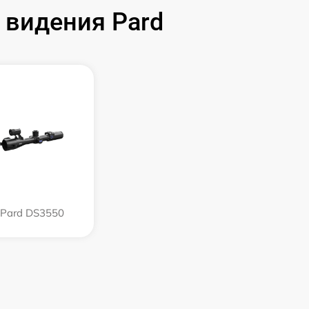
 видения Pard
Pard DS3550