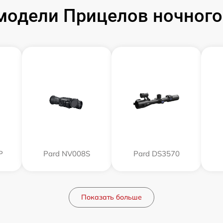
одели Прицелов ночного
P
Pard NV008S
Pard DS3570
Показать больше