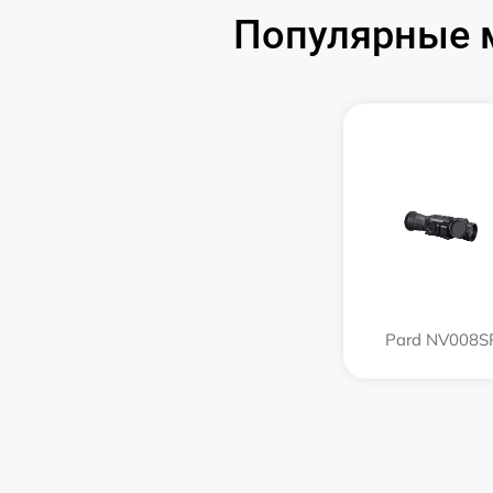
Популярные м
Pard NV008S