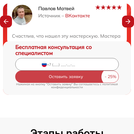
Павлов Матвей
Нужна консультация?
Источник –
ВКонтакте
Закажите бесплатную консультацию
Счастлив, что нашел эту мастерскую. Мастера ока
Бесплатная консультация со
специалистом
Оставить заявку
Нажимая на кнопку "Оставить заявку" Вы соглашаетесь c
политикой
конфиденциальности
Этапы работы